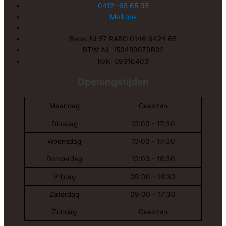
0412 -65 65 35
Mail ons
Bank: NL57 RABO 0146 6424 65
BTW: NL 150489079B02
KvK: 59316403
Openingstijden
Maandag
Gesloten
Dinsdag
10:00 - 17:30
Woensdag
10:00 - 17:30
Donderdag
10:00 - 18:30
Vrijdag
09:00 - 18:30
Zaterdag
09:00 - 17:30
Zondag
Gesloten