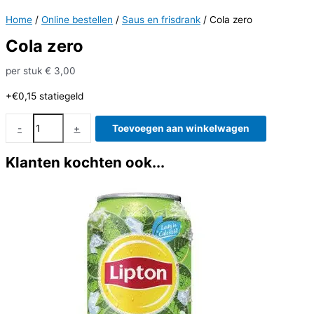
Home
/
Online bestellen
/
Saus en frisdrank
/ Cola zero
Cola zero
per stuk
€
3,00
+€0,15
statiegeld
Cola
-
+
Toevoegen aan winkelwagen
zero
aantal
Klanten kochten ook...