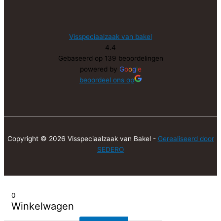
Visspeciaalzaak van bakel
4.4
Gebaseerd op 139 beoordelingen
powered by
G
o
o
g
l
e
beoordeel ons op
Copyright © 2026 Visspeciaalzaak van Bakel -
Gerealiseerd door
SEDERO
0
Winkelwagen