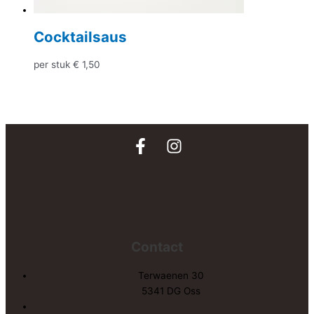
Cocktailsaus
per stuk
€
1,50
Contact
Terwaenen 30
5341 DG Oss