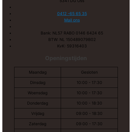
5341 DG Oss
0412 -65 65 35
Mail ons
Bank: NL57 RABO 0146 6424 65
BTW: NL 150489079B02
KvK: 59316403
Openingstijden
Maandag
Gesloten
Dinsdag
10:00 - 17:30
Woensdag
10:00 - 17:30
Donderdag
10:00 - 18:30
Vrijdag
09:00 - 18:30
Zaterdag
09:00 - 17:30