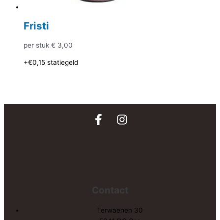
Fristi
per stuk
€
3,00
+€0,15
statiegeld
Contact
Terwaenen 30