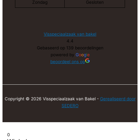
Zondag
Gesloten
Visspeciaalzaak van bakel
4.4
Gebaseerd op 139 beoordelingen
powered by
G
o
o
g
l
e
beoordeel ons op
Copyright © 2026 Visspeciaalzaak van Bakel -
Gerealiseerd door
SEDERO
0