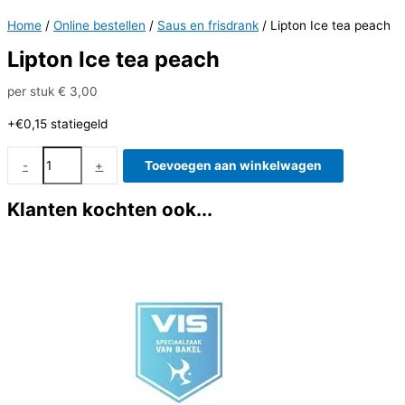
Home
/
Online bestellen
/
Saus en frisdrank
/ Lipton Ice tea peach
Lipton Ice tea peach
per stuk
€
3,00
+€0,15
statiegeld
Lipton
-
+
Toevoegen aan winkelwagen
Ice
tea
Klanten kochten ook...
peach
aantal