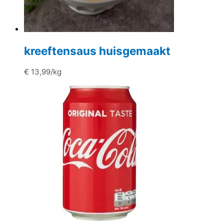
kreeftensaus huisgemaakt
€
13,99
/kg