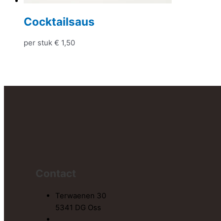
Cocktailsaus
per stuk
€
1,50
Contact
Terwaenen 30
5341 DG Oss