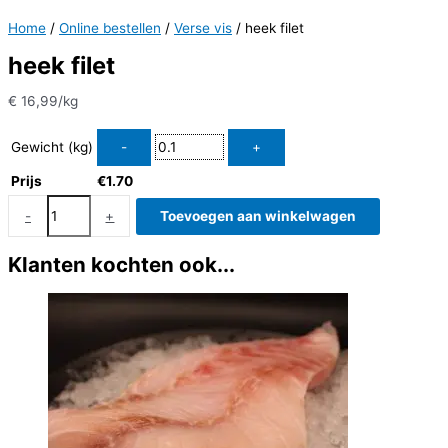
Home
/
Online bestellen
/
Verse vis
/ heek filet
heek filet
€
16,99
/kg
Gewicht (kg)
Prijs
€
1.70
heek
-
+
Toevoegen aan winkelwagen
filet
aantal
Klanten kochten ook...