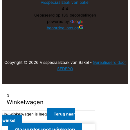
Visspeciaalzaak van bakel
4.4
Gebaseerd op 139 beoordelingen
powered by
G
o
o
g
l
e
beoordeel ons op
Copyright © 2026 Visspeciaalzaak van Bakel -
Gerealiseerd door
SEDERO
0
Winkelwagen
Uw winkelwagen is leeg
Terug naar
winkel
Ga verder met winkelen