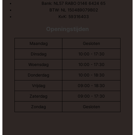
Bank: NL57 RABO 0146 6424 65
BTW: NL 150489079B02
KvK: 59316403
Openingstijden
Maandag
Gesloten
Dinsdag
10:00 - 17:30
Woensdag
10:00 - 17:30
Donderdag
10:00 - 18:30
Vrijdag
09:00 - 18:30
Zaterdag
09:00 - 17:30
Zondag
Gesloten