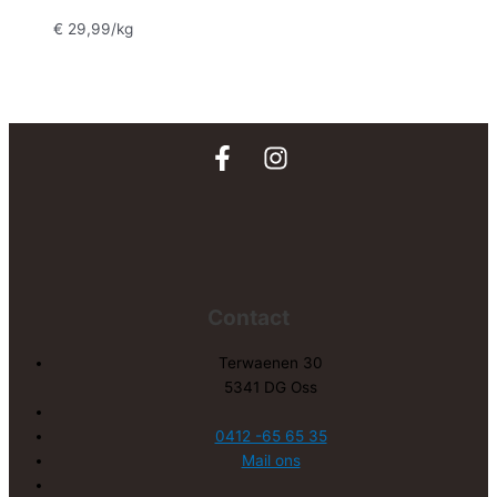
€
29,99
/kg
Contact
Terwaenen 30
5341 DG Oss
0412 -65 65 35
Mail ons