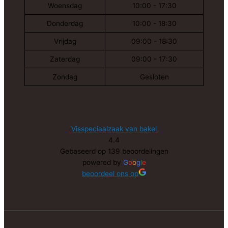
Woensdag
10:00 - 17:30
Donderdag
10:00 - 18:30
Vrijdag
09:00 - 18:30
Zaterdag
09:00 - 17:30
Zondag
Gesloten
Visspeciaalzaak van bakel
4.4
Gebaseerd op 139 beoordelingen
powered by
G
o
o
g
l
e
beoordeel ons op