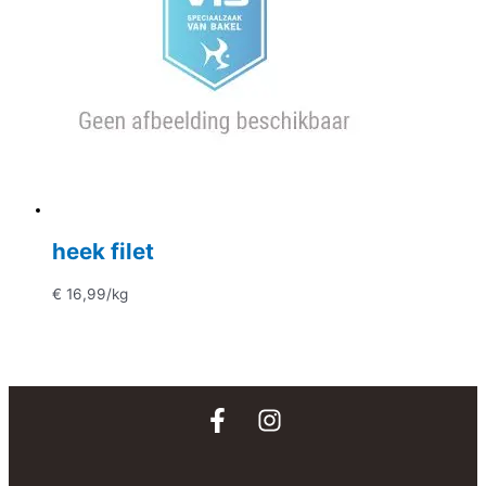
heek filet
€
16,99
/kg