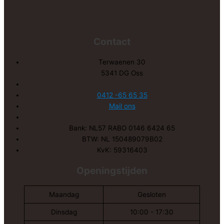
Contact
Terwaenen 30
5341 DG Oss
0412 -65 65 35
Mail ons
Bank: NL57 RABO 0146 6424 65
BTW: NL 150489079B02
KvK: 59316403
Openingstijden
Maandag
Gesloten
Dinsdag
10:00 - 17:30