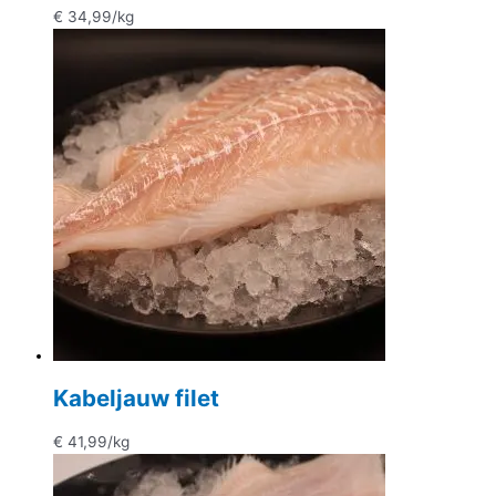
€
34,99
/kg
Kabeljauw filet
€
41,99
/kg