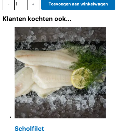
Dorade
-
+
Toevoegen aan winkelwagen
royal
heel
Klanten kochten ook...
aantal
Scholfilet