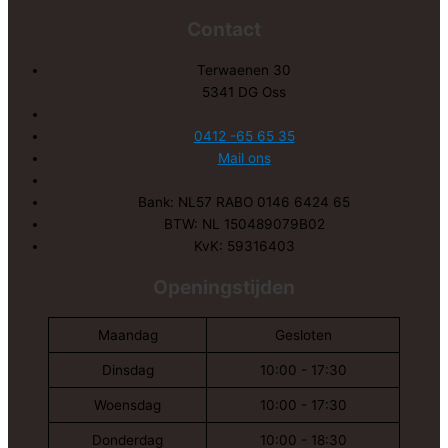
Contact
Terwaenen 30
5341 DG Oss
0412 -65 65 35
Mail ons
Bank: NL57 RABO 0146 6424 65
BTW: NL 150489079B02
KvK: 59316403
Openingstijden
Maandag
Gesloten
Dinsdag
10:00 - 17:30
Woensdag
10:00 - 17:30
Donderdag
10:00 - 18:30