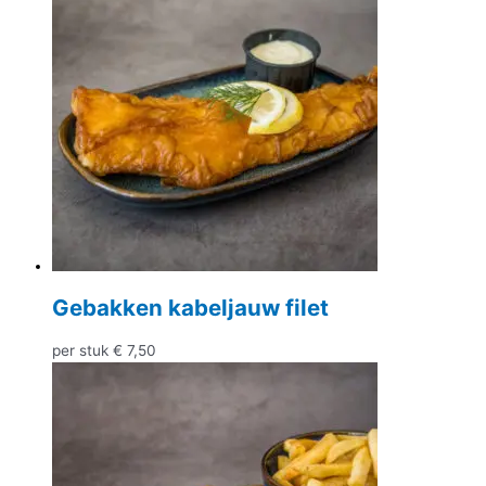
Gebakken kabeljauw filet
per stuk
€
7,50