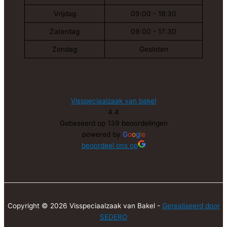
Vrijdag
09:00 - 18:30
Zaterdag
09:00 - 17:30
Zondag
Gesloten
Visspeciaalzaak van bakel
4.4
Gebaseerd op 139 beoordelingen
powered by
G
o
o
g
l
e
beoordeel ons op
Copyright © 2026 Visspeciaalzaak van Bakel -
Gerealiseerd door
SEDERO