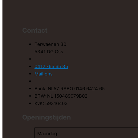
Contact
Terwaenen 30
5341 DG Oss
0412 -65 65 35
Mail ons
Bank: NL57 RABO 0146 6424 65
BTW: NL 150489079B02
KvK: 59316403
Openingstijden
Maandag