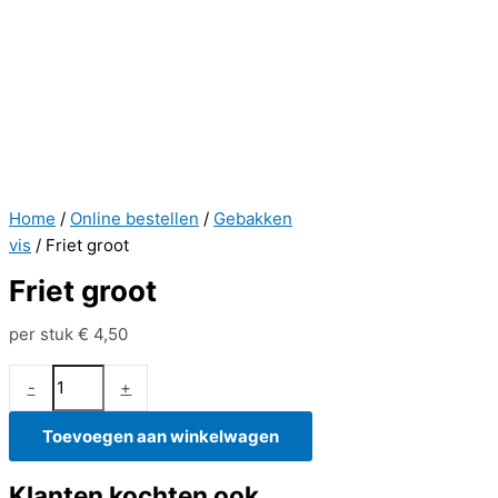
Home
/
Online bestellen
/
Gebakken
vis
/ Friet groot
Friet groot
per stuk
€
4,50
Friet
-
+
groot
aantal
Toevoegen aan winkelwagen
Klanten kochten ook...