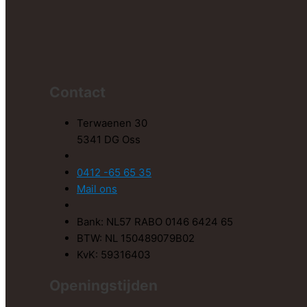
Contact
Terwaenen 30
5341 DG Oss
0412 -65 65 35
Mail ons
Bank: NL57 RABO 0146 6424 65
BTW: NL 150489079B02
KvK: 59316403
Openingstijden