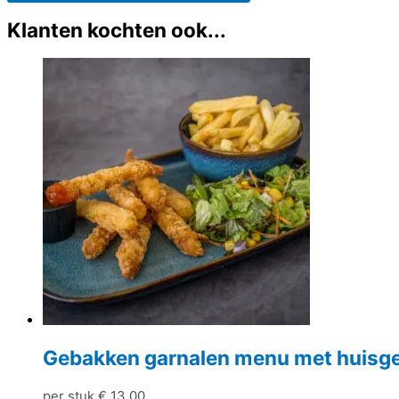
Klanten kochten ook...
Gebakken garnalen menu met huisg
per stuk
€
13,00