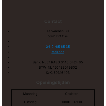
Contact
Terwaenen 30
5341 DG Oss
0412 -65 65 35
Mail ons
Bank: NL57 RABO 0146 6424 65
BTW: NL 150489079B02
KvK: 59316403
Openingstijden
Maandag
Gesloten
Dinsdag
10:00 - 17:30