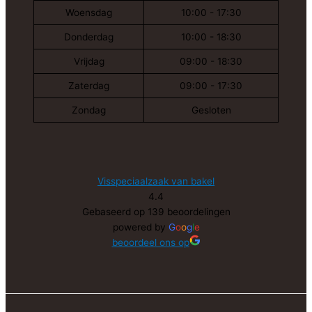
Woensdag
10:00 - 17:30
Donderdag
10:00 - 18:30
Vrijdag
09:00 - 18:30
Zaterdag
09:00 - 17:30
Zondag
Gesloten
Visspeciaalzaak van bakel
4.4
Gebaseerd op 139 beoordelingen
powered by
G
o
o
g
l
e
beoordeel ons op