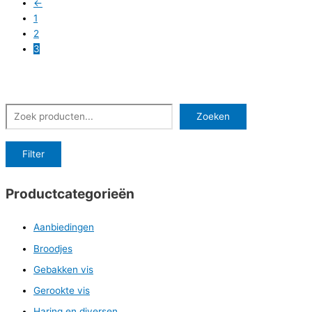
←
1
2
3
Zoeken
Zoeken
Filter
Productcategorieën
Aanbiedingen
Broodjes
Gebakken vis
Gerookte vis
Haring en diversen