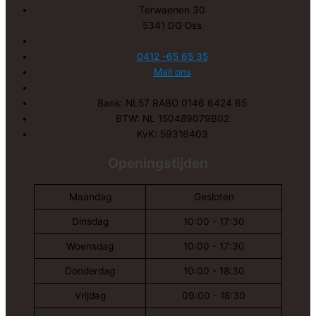
Terwaenen 30
5341 DG Oss
0412 -65 65 35
Mail ons
Bank: NL57 RABO 0146 6424 65
BTW: NL 150489079B02
KvK: 59316403
Openingstijden
Maandag
Gesloten
Dinsdag
10:00 - 17:30
Woensdag
10:00 - 17:30
Donderdag
10:00 - 18:30
Vrijdag
09:00 - 18:30