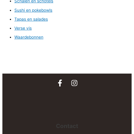
Schalen en schotels
Sushi en pokebowls
Tapas en salades
Verse vis
Waardebonnen
Contact