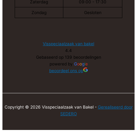
Zaterdag
09:00 - 17:30
Zondag
Gesloten
Visspeciaalzaak van bakel
4.4
Gebaseerd op 139 beoordelingen
powered by
G
o
o
g
l
e
beoordeel ons op
Copyright © 2026 Visspeciaalzaak van Bakel -
Gerealiseerd door
SEDERO