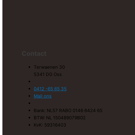
Contact
Terwaenen 30
5341 DG Oss
0412 -65 65 35
Mail ons
Bank: NL57 RABO 0146 6424 65
BTW: NL 150489079B02
KvK: 59316403