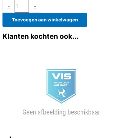
Kabeljauw
-
+
haas
aantal
Toevoegen aan winkelwagen
Klanten kochten ook...