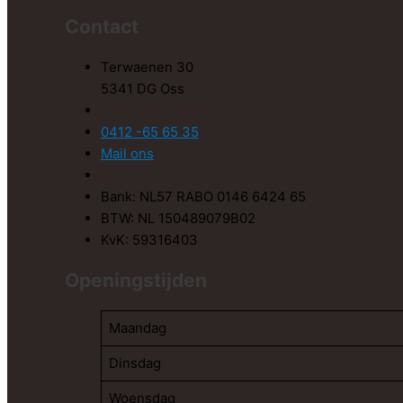
Contact
Terwaenen 30
5341 DG Oss
0412 -65 65 35
Mail ons
Bank: NL57 RABO 0146 6424 65
BTW: NL 150489079B02
KvK: 59316403
Openingstijden
Maandag
Dinsdag
Woensdag