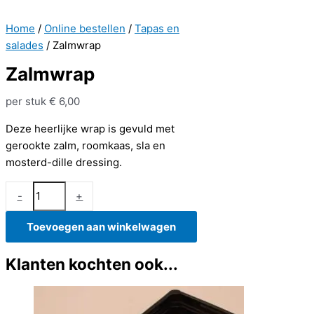
Home
/
Online bestellen
/
Tapas en
salades
/ Zalmwrap
Zalmwrap
per stuk
€
6,00
Deze heerlijke wrap is gevuld met
gerookte zalm, roomkaas, sla en
mosterd-dille dressing.
Zalmwrap
-
+
aantal
Toevoegen aan winkelwagen
Klanten kochten ook...