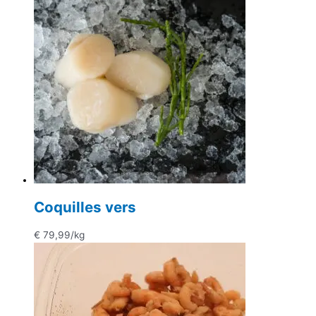
€ 31,99
Coquilles vers
€
79,99
/kg