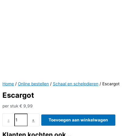
Home
/
Online bestellen
/
Schaal en schelpdieren
/ Escargot
Escargot
per stuk
€
9,99
Escargot
-
+
Toevoegen aan winkelwagen
aantal
Klanten kochten ook...