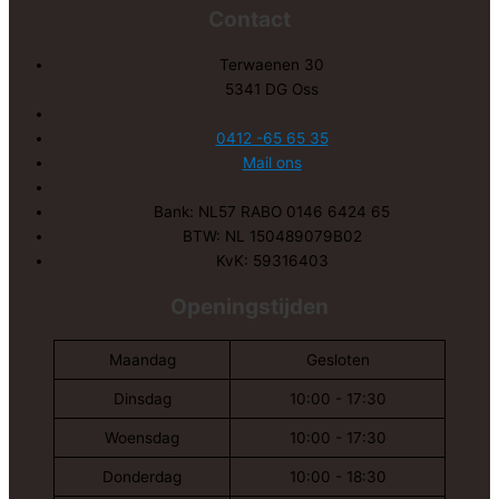
Contact
Terwaenen 30
5341 DG Oss
0412 -65 65 35
Mail ons
Bank: NL57 RABO 0146 6424 65
BTW: NL 150489079B02
KvK: 59316403
Openingstijden
Maandag
Gesloten
Dinsdag
10:00 - 17:30
Woensdag
10:00 - 17:30
Donderdag
10:00 - 18:30