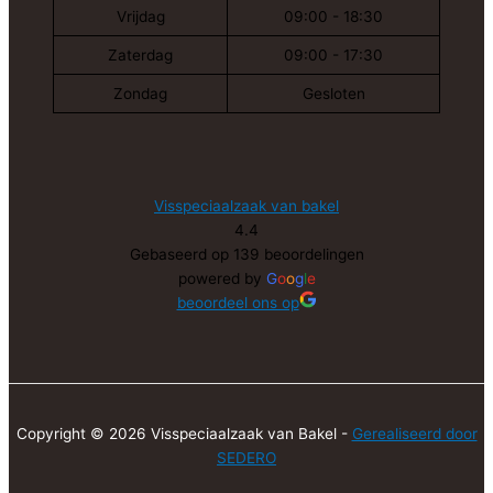
Vrijdag
09:00 - 18:30
Zaterdag
09:00 - 17:30
Zondag
Gesloten
Visspeciaalzaak van bakel
4.4
Gebaseerd op 139 beoordelingen
powered by
G
o
o
g
l
e
beoordeel ons op
Copyright © 2026 Visspeciaalzaak van Bakel -
Gerealiseerd door
SEDERO