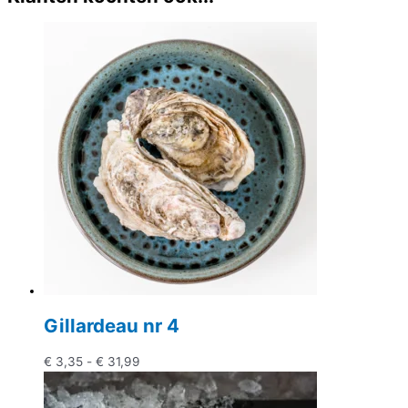
Gillardeau nr 4
Prijsklasse:
€
3,35
-
€
31,99
€ 3,35
tot