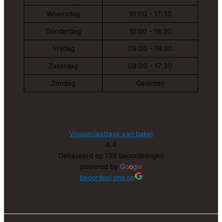
Woensdag
10:00 - 17:30
Donderdag
10:00 - 18:30
Vrijdag
09:00 - 18:30
Zaterdag
09:00 - 17:30
Zondag
Gesloten
Visspeciaalzaak van bakel
4.4
Gebaseerd op 139 beoordelingen
powered by
G
o
o
g
l
e
beoordeel ons op