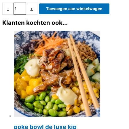
Zalm
-
+
Toevoegen aan winkelwagen
gratin
potje
Klanten kochten ook...
aantal
poke bowl de luxe kip