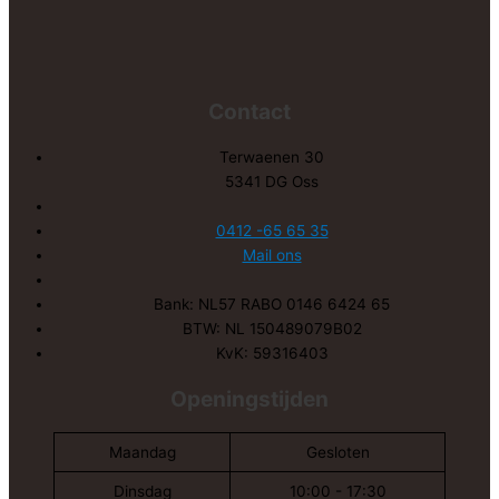
Contact
Terwaenen 30
5341 DG Oss
0412 -65 65 35
Mail ons
Bank: NL57 RABO 0146 6424 65
BTW: NL 150489079B02
KvK: 59316403
Openingstijden
Maandag
Gesloten
Dinsdag
10:00 - 17:30