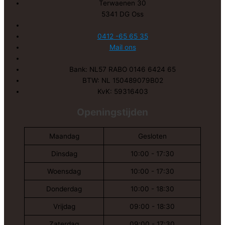
Terwaenen 30
5341 DG Oss
0412 -65 65 35
Mail ons
Bank: NL57 RABO 0146 6424 65
BTW: NL 150489079B02
KvK: 59316403
Openingstijden
Maandag
Gesloten
Dinsdag
10:00 - 17:30
Woensdag
10:00 - 17:30
Donderdag
10:00 - 18:30
Vrijdag
09:00 - 18:30
Zaterdag
09:00 - 17:30