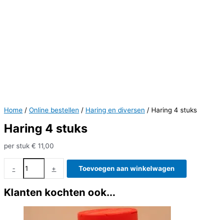
Home
/
Online bestellen
/
Haring en diversen
/ Haring 4 stuks
Haring 4 stuks
per stuk
€
11,00
Haring
-
+
Toevoegen aan winkelwagen
4
stuks
Klanten kochten ook...
aantal