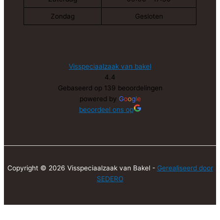
Zondag
Gesloten
Visspeciaalzaak van bakel
4.4
Gebaseerd op 139 beoordelingen
powered by
G
o
o
g
l
e
beoordeel ons op
Copyright © 2026 Visspeciaalzaak van Bakel -
Gerealiseerd door
SEDERO